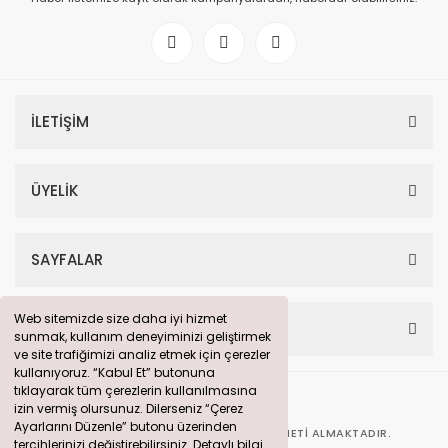
İLETİŞİM
ÜYELİK
SAYFALAR
Web sitemizde size daha iyi hizmet
Web sitemizde size daha iyi hizmet
HESABIM
sunmak, kullanım deneyiminizi geliştirmek
sunmak, kullanım deneyiminizi geliştirmek
ve site trafiğimizi analiz etmek için çerezler
ve site trafiğimizi analiz etmek için çerezler
kullanıyoruz. “Kabul Et” butonuna
kullanıyoruz. “Kabul Et” butonuna
tıklayarak tüm çerezlerin kullanılmasına
tıklayarak tüm çerezlerin kullanılmasına
izin vermiş olursunuz. Dilerseniz “Çerez
izin vermiş olursunuz. Dilerseniz “Çerez
Ayarlarını Düzenle” butonu üzerinden
Ayarlarını Düzenle” butonu üzerinden
BU SITE
360° DIJITAL PAZARLAMA
HIZMETI ALMAKTADIR.
tercihlerinizi değiştirebilirsiniz. Detaylı bilgi
tercihlerinizi değiştirebilirsiniz. Detaylı bilgi