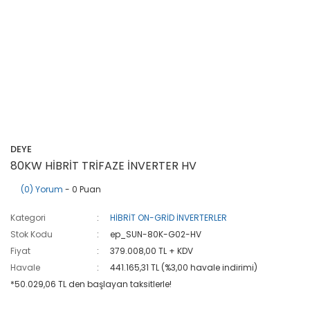
DEYE
80KW HİBRİT TRİFAZE İNVERTER HV
(0) Yorum
- 0 Puan
Kategori
HİBRİT ON-GRİD İNVERTERLER
Stok Kodu
ep_SUN-80K-G02-HV
Fiyat
379.008,00 TL + KDV
Havale
441.165,31 TL (%3,00 havale indirimi)
*50.029,06 TL den başlayan taksitlerle!