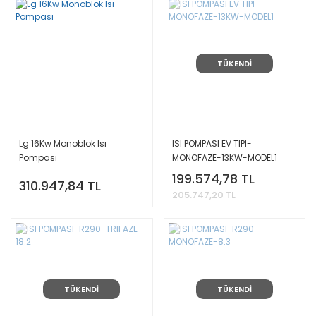
TÜKENDİ
Lg 16Kw Monoblok Isı
ISI POMPASI EV TIPI-
Pompası
MONOFAZE-13KW-MODEL1
199.574,78 TL
310.947,84 TL
205.747,20 TL
TÜKENDİ
TÜKENDİ