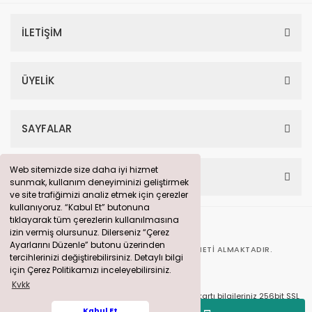
İLETİŞİM
ÜYELİK
SAYFALAR
Web sitemizde size daha iyi hizmet
Web sitemizde size daha iyi hizmet
HESABIM
sunmak, kullanım deneyiminizi geliştirmek
sunmak, kullanım deneyiminizi geliştirmek
ve site trafiğimizi analiz etmek için çerezler
ve site trafiğimizi analiz etmek için çerezler
kullanıyoruz. “Kabul Et” butonuna
kullanıyoruz. “Kabul Et” butonuna
tıklayarak tüm çerezlerin kullanılmasına
tıklayarak tüm çerezlerin kullanılmasına
izin vermiş olursunuz. Dilerseniz “Çerez
izin vermiş olursunuz. Dilerseniz “Çerez
Ayarlarını Düzenle” butonu üzerinden
Ayarlarını Düzenle” butonu üzerinden
BU SITE
360° DIJITAL PAZARLAMA
HIZMETI ALMAKTADIR.
tercihlerinizi değiştirebilirsiniz. Detaylı bilgi
tercihlerinizi değiştirebilirsiniz. Detaylı bilgi
için Çerez Politikamızı inceleyebilirsiniz.
için Çerez Politikamızı inceleyebilirsiniz.
Kvkk
Kvkk
© solarpanelim.com Tüm Hakları Saklıdır. Kredi kartı bilgileriniz 256bit SSL
sertifikası ile korunmaktadır.
Kabul Et
Kabul Et