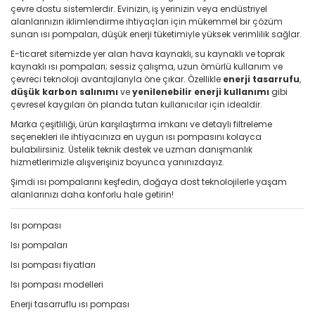
çevre dostu sistemlerdir. Evinizin, iş yerinizin veya endüstriyel
alanlarınızın iklimlendirme ihtiyaçları için mükemmel bir çözüm
sunan ısı pompaları, düşük enerji tüketimiyle yüksek verimlilik sağlar.
E-ticaret sitemizde yer alan hava kaynaklı, su kaynaklı ve toprak
kaynaklı ısı pompaları; sessiz çalışma, uzun ömürlü kullanım ve
çevreci teknoloji avantajlarıyla öne çıkar. Özellikle
enerji tasarrufu
,
düşük karbon salınımı
ve
yenilenebilir enerji kullanımı
gibi
çevresel kaygıları ön planda tutan kullanıcılar için idealdir.
Marka çeşitliliği, ürün karşılaştırma imkanı ve detaylı filtreleme
seçenekleri ile ihtiyacınıza en uygun ısı pompasını kolayca
bulabilirsiniz. Üstelik teknik destek ve uzman danışmanlık
hizmetlerimizle alışverişiniz boyunca yanınızdayız.
Şimdi ısı pompalarını keşfedin, doğaya dost teknolojilerle yaşam
alanlarınızı daha konforlu hale getirin!
Isı pompası
Isı pompaları
Isı pompası fiyatları
Isı pompası modelleri
Enerji tasarruflu ısı pompası