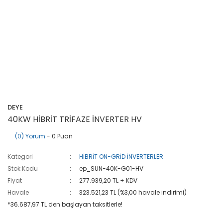
DEYE
40KW HİBRİT TRİFAZE İNVERTER HV
(0) Yorum
- 0 Puan
Kategori
HİBRİT ON-GRİD İNVERTERLER
Stok Kodu
ep_SUN-40K-G01-HV
Fiyat
277.939,20 TL + KDV
Havale
323.521,23 TL (%3,00 havale indirimi)
*36.687,97 TL den başlayan taksitlerle!