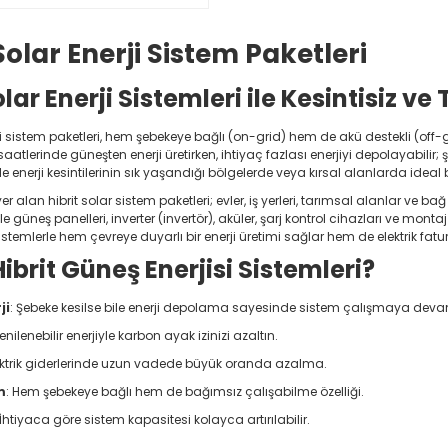
Solar Enerji Sistem Paketleri
olar Enerji Sistemleri ile Kesintisiz ve
rji sistem paketleri, hem şebekeye bağlı (on-grid) hem de akü destekli (off-
atlerinde güneşten enerji üretirken, ihtiyaç fazlası enerjiyi depolayabilir; şe
ikle enerji kesintilerinin sık yaşandığı bölgelerde veya kırsal alanlarda idea
 alan hibrit solar sistem paketleri; evler, iş yerleri, tarımsal alanlar ve bağ 
likle güneş panelleri, inverter (invertör), aküler, şarj kontrol cihazları ve
temlerle hem çevreye duyarlı bir enerji üretimi sağlar hem de elektrik fatur
brit Güneş Enerjisi Sistemleri?
ji
: Şebeke kesilse bile enerji depolama sayesinde sistem çalışmaya deva
Yenilenebilir enerjiyle karbon ayak izinizi azaltın.
lektrik giderlerinde uzun vadede büyük oranda azalma.
m
: Hem şebekeye bağlı hem de bağımsız çalışabilme özelliği.
 İhtiyaca göre sistem kapasitesi kolayca artırılabilir.