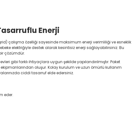
 Tasarruflu Enerji
grid) çalışma özelliği sayesinde maksimum enerji verimliliği ve esneklik
beke elektriğiyle destek alarak kesintisiz enerji sağlayabilirsiniz. Bu
l bir çözümdür.
evleri gibi farklı ihtiyaçlara uygun şekilde yapılandırılmıştır. Paket
 montaj ekipmanlarından oluşur. Kolay kurulum ve uzun ömürlü kullanım
alarınızda ciddi tasarruf elde edersiniz.
m eder.