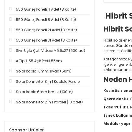
550 Güneş Paneli 4 Adet (B Kalite)
Hibrit 
550 Güneş Paneli 8 Adet (B Kalite)
Hibrit S
550 Güneş Paneli 21 Adet (B Kalite)
550 Güneş Paneli 31 Adet (B Kalite)
Hibrit solar ene
sunar. Gündüz sa
Sivri Uçlu Çatı Vidası M5.5x27 (500 ad)
sistemler, özell
Kategorimizde yer
A Tipi H55 Aşık Profil 55cm
içerikleri genel
imkanı sunan sis
Solar kablo 16mm siyah (50m)
Neden Hi
Solar Konnektör 3 in 1 Kablolu Paralel
Kesintisiz ener
Solar kablo 6mm kırmızı (100m)
Çevre dostu
: 
Solar Konnektör 2 in 1 Paralel (10 adet)
Tasarruflu
: E
Esnek kullanı
Modüler yapı
:
Sponsor Ürünler