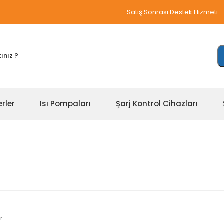
Satış Sonrası Destek Hizmeti
erler
Isı Pompaları
Şarj Kontrol Cihazları
r