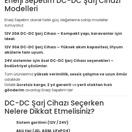
Enerji Sepetim DC-DC Şarj Cihazı
Modelleri
Enerji Sepetim olarak farklı güç değerlerine sahip modeller
sunuyoruz:
12V 20A DC-DC Şarj Cihazı – Kompakt yapı, karavanlar için
ideal.
12V 30A DC-DC Şarj Cihazı – Yüksek akım kapasitesi, lityum
akülerle tam uyum.
24V sistemler için özel DC-DC Şarj Cihazı seçenekleri –
Endüstriyel çözümler.
Tüm ürünlerimiz
yüksek verimlilik, sessiz çalışma ve uzun ömür
odaklıdır.
Üstelik
ücretsiz kargo
,
2 yıl garanti
ve
yerli stoktan hızlı
gönderim
avantajı Enerji Sepetim’de!
DC-DC Şarj Cihazı Seçerken
Nelere Dikkat Etmelisiniz?
Sistem gerilimi (12V / 24V)
Akü tipi (JEL, AGM, LiFePO4)