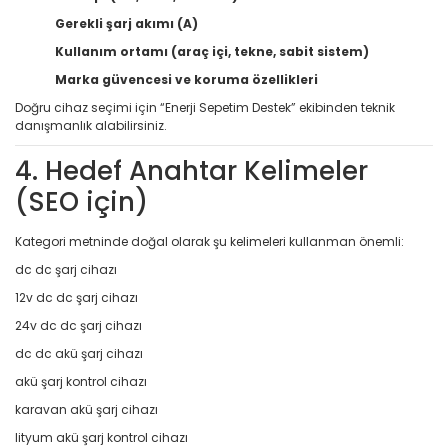
Gerekli şarj akımı (A)
Kullanım ortamı (araç içi, tekne, sabit sistem)
Marka güvencesi ve koruma özellikleri
Doğru cihaz seçimi için “Enerji Sepetim Destek” ekibinden teknik
danışmanlık alabilirsiniz.
4. Hedef Anahtar Kelimeler
(SEO için)
Kategori metninde doğal olarak şu kelimeleri kullanman önemli:
dc dc şarj cihazı
12v dc dc şarj cihazı
24v dc dc şarj cihazı
dc dc akü şarj cihazı
akü şarj kontrol cihazı
karavan akü şarj cihazı
lityum akü şarj kontrol cihazı