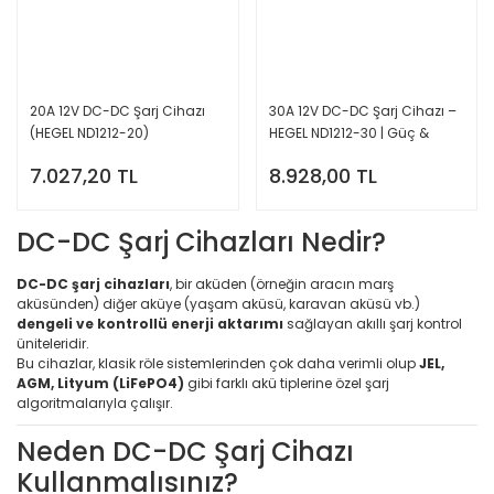
20A 12V DC-DC Şarj Cihazı
30A 12V DC-DC Şarj Cihazı –
(HEGEL ND1212-20)
HEGEL ND1212-30 | Güç &
Verimlilik
7.027,20 TL
8.928,00 TL
DC-DC Şarj Cihazları Nedir?
DC-DC şarj cihazları
, bir aküden (örneğin aracın marş
aküsünden) diğer aküye (yaşam aküsü, karavan aküsü vb.)
dengeli ve kontrollü enerji aktarımı
sağlayan akıllı şarj kontrol
üniteleridir.
Bu cihazlar, klasik röle sistemlerinden çok daha verimli olup
JEL,
AGM, Lityum (LiFePO4)
gibi farklı akü tiplerine özel şarj
algoritmalarıyla çalışır.
Neden DC-DC Şarj Cihazı
Kullanmalısınız?