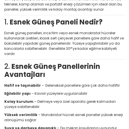
tekneler, kamp alanları ve portatif enerji çözümleri için ideal olan bu
paneller, yüksek verimlilik ve kolay montaj avantajı sunar.
1.
Esnek Güneş Paneli Nedir?
Esnek güneş panelleri, ince film veya esnek monokristal hücreler
kullanılarak üretilen, klasik sert çerçeveli panellere göre daha hafif ve
bükülebilir yapıdaki güneş panelleridir. Yüzeye yapıştırılabilir ya da
kancalarla sabitlenebilir. Genellikle 30°’ye kadar eğilme kabiliyeti
vardır.
2.
Esnek Güneş Panellerinin
Avantajları
Hafif ve taşınabilir
– Geleneksel panellere göre çok daha hafiftir
Eğilebilir yapı
– Kavisli yüzeylere uygulanabilir
Kolay kurulum
– Delmeye veya özel aparata gerek kalmadan
yüzeye sabitlenebilir
Yüksek verimlilik
– Monokristal hücreli esnek paneller yüksek enerji
dönüşümü sağlar
Suya ve darbeye dayanıklı
– Dış mekan koşullarına uygundur