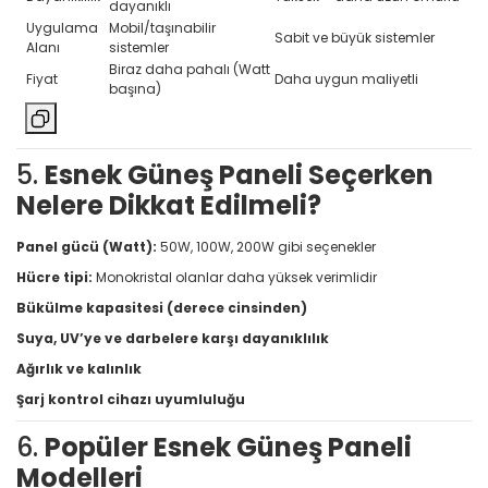
dayanıklı
Uygulama
Mobil/taşınabilir
Sabit ve büyük sistemler
Alanı
sistemler
Biraz daha pahalı (Watt
Fiyat
Daha uygun maliyetli
başına)
5.
Esnek Güneş Paneli Seçerken
Nelere Dikkat Edilmeli?
Panel gücü (Watt):
50W, 100W, 200W gibi seçenekler
Hücre tipi:
Monokristal olanlar daha yüksek verimlidir
Bükülme kapasitesi (derece cinsinden)
Suya, UV’ye ve darbelere karşı dayanıklılık
Ağırlık ve kalınlık
Şarj kontrol cihazı uyumluluğu
6.
Popüler Esnek Güneş Paneli
Modelleri