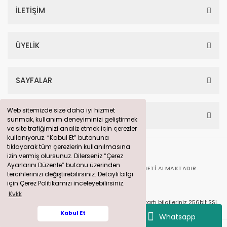
İLETİŞİM
ÜYELİK
SAYFALAR
Web sitemizde size daha iyi hizmet
Web sitemizde size daha iyi hizmet
HESABIM
sunmak, kullanım deneyiminizi geliştirmek
sunmak, kullanım deneyiminizi geliştirmek
ve site trafiğimizi analiz etmek için çerezler
ve site trafiğimizi analiz etmek için çerezler
kullanıyoruz. “Kabul Et” butonuna
kullanıyoruz. “Kabul Et” butonuna
tıklayarak tüm çerezlerin kullanılmasına
tıklayarak tüm çerezlerin kullanılmasına
izin vermiş olursunuz. Dilerseniz “Çerez
izin vermiş olursunuz. Dilerseniz “Çerez
Ayarlarını Düzenle” butonu üzerinden
Ayarlarını Düzenle” butonu üzerinden
BU SITE
360° DIJITAL PAZARLAMA
HIZMETI ALMAKTADIR.
tercihlerinizi değiştirebilirsiniz. Detaylı bilgi
tercihlerinizi değiştirebilirsiniz. Detaylı bilgi
için Çerez Politikamızı inceleyebilirsiniz.
için Çerez Politikamızı inceleyebilirsiniz.
Kvkk
Kvkk
© solarpanelim.com Tüm Hakları Saklıdır. Kredi kartı bilgileriniz 256bit SSL
sertifikası ile korunmaktadır.
Kabul Et
Kabul Et
Whatsapp
ile
ideasoft