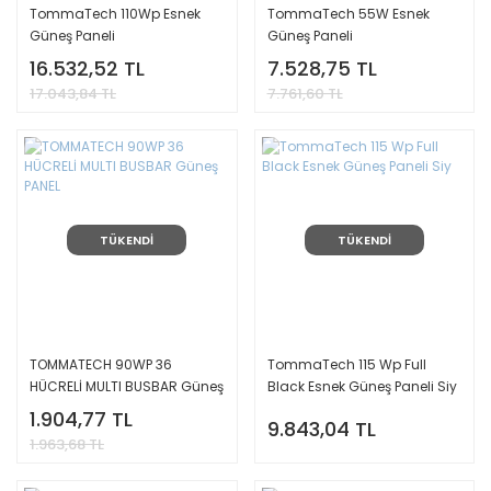
TommaTech 110Wp Esnek
TommaTech 55W Esnek
Güneş Paneli
Güneş Paneli
16.532,52 TL
7.528,75 TL
17.043,84 TL
7.761,60 TL
TÜKENDİ
TÜKENDİ
TOMMATECH 90WP 36
TommaTech 115 Wp Full
HÜCRELİ MULTI BUSBAR Güneş
Black Esnek Güneş Paneli Siy
PANEL
1.904,77 TL
9.843,04 TL
1.963,68 TL