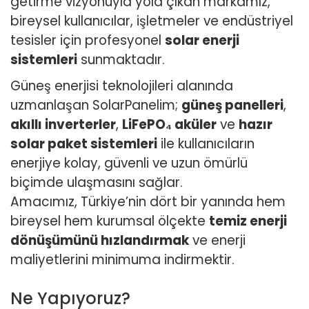
getirme vizyonuyla yola çıkan markamız,
bireysel kullanıcılar, işletmeler ve endüstriyel
tesisler için profesyonel
solar enerji
sistemleri
sunmaktadır.
Güneş enerjisi teknolojileri alanında
uzmanlaşan SolarPanelim;
güneş panelleri
,
akıllı inverterler
,
LiFePO₄ aküler
ve
hazır
solar paket sistemleri
ile kullanıcıların
enerjiye kolay, güvenli ve uzun ömürlü
biçimde ulaşmasını sağlar.
Amacımız, Türkiye’nin dört bir yanında hem
bireysel hem kurumsal ölçekte
temiz enerji
dönüşümünü hızlandırmak
ve enerji
maliyetlerini minimuma indirmektir.
Ne Yapıyoruz?