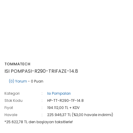
TOMMATECH
ISI POMPASI-R290-TRIFAZE-14.8
(0) Yorum
- 0 Puan
Kategori
Isı Pompaları
Stok Kodu
HP-TT-R290-TF-14.8
Fiyat
194.112,00 TL + KDV
Havale
225.946,37 TL (%3,00 havale indirimi)
*25.622,78 TL den başlayan taksitlerle!