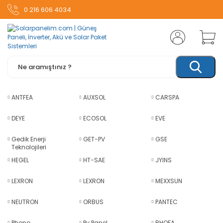
0 216 606 4034
ANTFEA
AUXSOL
CARSPA
DEYE
ECOSOL
EVE
Gedik Enerji
GET-PV
GSE
Teknolojileri
HEGEL
HT-SAE
JYINS
LEXRON
LEXRON
MEXXSUN
NEUTRON
ORBUS
PANTEC
Phono
Pv Panel
RHOFA