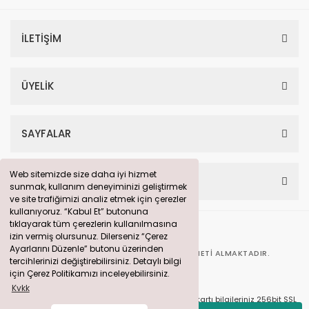
İLETİŞİM
ÜYELİK
SAYFALAR
Web sitemizde size daha iyi hizmet
Web sitemizde size daha iyi hizmet
HESABIM
sunmak, kullanım deneyiminizi geliştirmek
sunmak, kullanım deneyiminizi geliştirmek
ve site trafiğimizi analiz etmek için çerezler
ve site trafiğimizi analiz etmek için çerezler
kullanıyoruz. “Kabul Et” butonuna
kullanıyoruz. “Kabul Et” butonuna
tıklayarak tüm çerezlerin kullanılmasına
tıklayarak tüm çerezlerin kullanılmasına
izin vermiş olursunuz. Dilerseniz “Çerez
izin vermiş olursunuz. Dilerseniz “Çerez
Ayarlarını Düzenle” butonu üzerinden
Ayarlarını Düzenle” butonu üzerinden
BU SITE
360° DIJITAL PAZARLAMA
HIZMETI ALMAKTADIR.
tercihlerinizi değiştirebilirsiniz. Detaylı bilgi
tercihlerinizi değiştirebilirsiniz. Detaylı bilgi
için Çerez Politikamızı inceleyebilirsiniz.
için Çerez Politikamızı inceleyebilirsiniz.
Kvkk
Kvkk
© solarpanelim.com Tüm Hakları Saklıdır. Kredi kartı bilgileriniz 256bit SSL