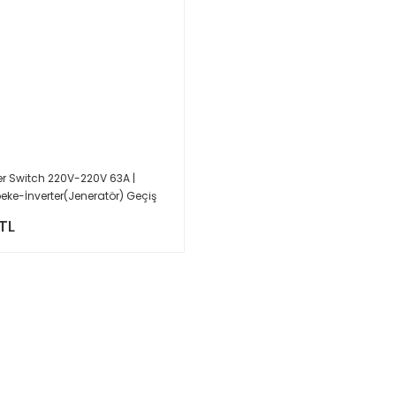
er Switch 220V-220V 63A |
eke-İnverter(Jeneratör) Geçiş
TL