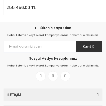
TopCon Güneş Paneli
255.456,00 TL
(36adet-1 palet))
E-Bülten'e Kayıt Olun
Haber listemize kayıt olarak kampanyalardan, haberdar olabilirsiniz.
Kayıt Ol
Sosyal Medya Hesaplarımız
Haber listemize kayıt olarak kampanyalardan, haberdar olabilirsiniz.
İLETİŞİM