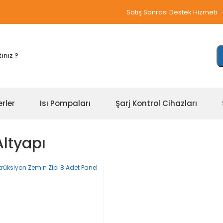
Satış Sonrası Destek Hizmeti
erler
Isı Pompaları
Şarj Kontrol Cihazları
Altyapı