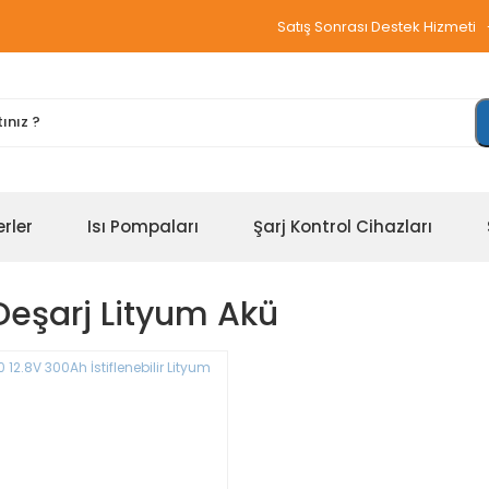
Satış Sonrası Destek Hizmeti
erler
Isı Pompaları
Şarj Kontrol Cihazları
Deşarj Lityum Akü