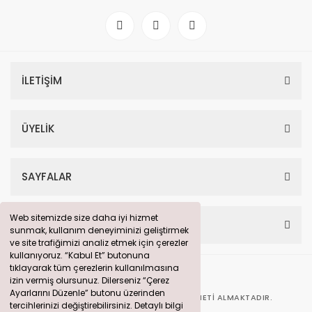
İLETİŞİM
ÜYELİK
SAYFALAR
Web sitemizde size daha iyi hizmet
Web sitemizde size daha iyi hizmet
HESABIM
sunmak, kullanım deneyiminizi geliştirmek
sunmak, kullanım deneyiminizi geliştirmek
ve site trafiğimizi analiz etmek için çerezler
ve site trafiğimizi analiz etmek için çerezler
kullanıyoruz. “Kabul Et” butonuna
kullanıyoruz. “Kabul Et” butonuna
tıklayarak tüm çerezlerin kullanılmasına
tıklayarak tüm çerezlerin kullanılmasına
izin vermiş olursunuz. Dilerseniz “Çerez
izin vermiş olursunuz. Dilerseniz “Çerez
Ayarlarını Düzenle” butonu üzerinden
Ayarlarını Düzenle” butonu üzerinden
BU SITE
360° DIJITAL PAZARLAMA
HIZMETI ALMAKTADIR.
tercihlerinizi değiştirebilirsiniz. Detaylı bilgi
tercihlerinizi değiştirebilirsiniz. Detaylı bilgi