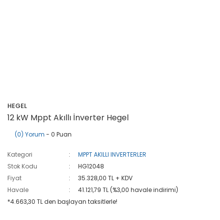
HEGEL
12 kW Mppt Akıllı İnverter Hegel
(0) Yorum
- 0 Puan
Kategori
MPPT AKILLI INVERTERLER
Stok Kodu
HG12048
Fiyat
35.328,00 TL + KDV
Havale
41.121,79 TL (%3,00 havale indirimi)
*4.663,30 TL den başlayan taksitlerle!