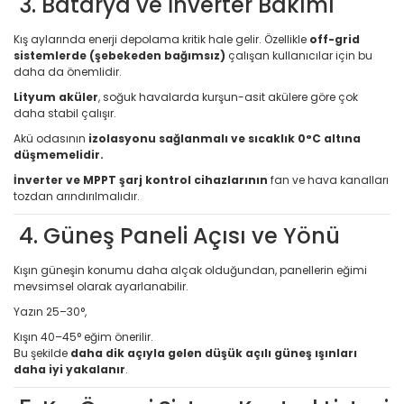
3. Batarya ve İnverter Bakımı
Kış aylarında enerji depolama kritik hale gelir. Özellikle
off-grid
sistemlerde (şebekeden bağımsız)
çalışan kullanıcılar için bu
daha da önemlidir.
Lityum aküler
, soğuk havalarda kurşun-asit akülere göre çok
daha stabil çalışır.
Akü odasının
izolasyonu sağlanmalı ve sıcaklık 0°C altına
düşmemelidir.
İnverter ve MPPT şarj kontrol cihazlarının
fan ve hava kanalları
tozdan arındırılmalıdır.
4. Güneş Paneli Açısı ve Yönü
Kışın güneşin konumu daha alçak olduğundan, panellerin eğimi
mevsimsel olarak ayarlanabilir.
Yazın 25–30°,
Kışın 40–45° eğim önerilir.
Bu şekilde
daha dik açıyla gelen düşük açılı güneş ışınları
daha iyi yakalanır
.