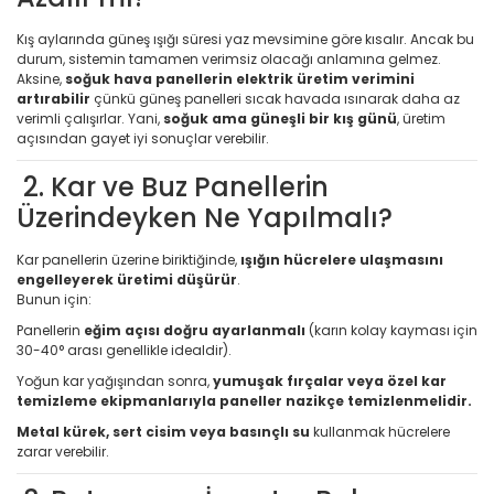
Kış aylarında güneş ışığı süresi yaz mevsimine göre kısalır. Ancak bu
durum, sistemin tamamen verimsiz olacağı anlamına gelmez.
Aksine,
soğuk hava panellerin elektrik üretim verimini
artırabilir
çünkü güneş panelleri sıcak havada ısınarak daha az
verimli çalışırlar. Yani,
soğuk ama güneşli bir kış günü
, üretim
açısından gayet iyi sonuçlar verebilir.
2. Kar ve Buz Panellerin
Üzerindeyken Ne Yapılmalı?
Kar panellerin üzerine biriktiğinde,
ışığın hücrelere ulaşmasını
engelleyerek üretimi düşürür
.
Bunun için:
Panellerin
eğim açısı doğru ayarlanmalı
(karın kolay kayması için
30-40° arası genellikle idealdir).
Yoğun kar yağışından sonra,
yumuşak fırçalar veya özel kar
temizleme ekipmanlarıyla paneller nazikçe temizlenmelidir.
Metal kürek, sert cisim veya basınçlı su
kullanmak hücrelere
zarar verebilir.