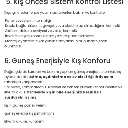
5. Kış Öncesi Sistem Kontrol Listesi
Kışa girmeden önce yapılması önerilen bakım ve kontroller:
Panel yüzeylerinin temizliği
Kablo bağlantılarının gevşek veya oksitli olup olmadığının kontrolü
Akülerin doluluk seviyesi ve voltaj kontrolü
İnverter ve şarj kontrol cihazı yazılım güncellemeleri
Montaj ayaklarının kar yüküne dayanıklı olduğundan emin
olunması
6. Güneş Enerjisiyle Kış Konforu
Doğru şekilde kurulan ve bakımı yapılan güneş enerjisi sistemleri, kış
aylarında da
ısıtma, aydınlatma ve ev elektriği ihtiyacını
rahatlıkla karşılayabilir.
Solinwed, Tommatech, Luxpower ve benzeri yüksek verimli inverter ve
lityum akü sistemleriyle,
kışın bile enerjinizi kesintisiz
sürdürebilirsiniz.
kışın güneş paneli verimi
güneş enerjisi kış performansı
lityum akü kış kullanımı