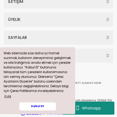
İLETİŞİM
ÜYELİK
SAYFALAR
Web sitemizde size daha iyi hizmet
Web sitemizde size daha iyi hizmet
HESABIM
sunmak, kullanım deneyiminizi geliştirmek
sunmak, kullanım deneyiminizi geliştirmek
ve site trafiğimizi analiz etmek için çerezler
ve site trafiğimizi analiz etmek için çerezler
kullanıyoruz. “Kabul Et” butonuna
kullanıyoruz. “Kabul Et” butonuna
tıklayarak tüm çerezlerin kullanılmasına
tıklayarak tüm çerezlerin kullanılmasına
izin vermiş olursunuz. Dilerseniz “Çerez
izin vermiş olursunuz. Dilerseniz “Çerez
Ayarlarını Düzenle” butonu üzerinden
Ayarlarını Düzenle” butonu üzerinden
BU SITE
360° DIJITAL PAZARLAMA
HIZMETI ALMAKTADIR.
tercihlerinizi değiştirebilirsiniz. Detaylı bilgi
tercihlerinizi değiştirebilirsiniz. Detaylı bilgi
için Çerez Politikamızı inceleyebilirsiniz.
için Çerez Politikamızı inceleyebilirsiniz.
Kvkk
Kvkk
© solarpanelim.com Tüm Hakları Saklıdır. Kredi kartı bilgileriniz 256bit SSL
sertifikası ile korunmaktadır.
Kabul Et
Kabul Et
Whatsapp
ile
ideasoft
e-