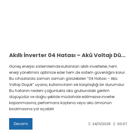
Akıllı İnverter 04 Hatası – Akü Voltajı Düşük: Neden Olur, Nasıl Çözülür?
Güneş enerjisi sistemlerinde kullanılan akıllı inverterler, hem
enerji yönetimini optimize eder hem de sistem güvenliğini korur.
Bu cihazlarda zaman zaman görülebilen “04 Hatası – Akü
Voltajı Düşük” uyarısı, kullanıcıların sık karşılaştığı bir durumdur.
Bu hatanın nedeni çoğunlukla akü grubundaki gerilim
düşüşüdür ve doğru şekilde müdahale edilmezse inverter
kapanmasına, performans kaybına veya akü ömrünün
kısalmasına yol açabilir.
Devamı
24/11/2025
00:07