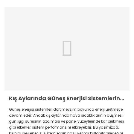
Kış Aylarında Güneş Enerjisi Sistemlerinin Kullanımı ve Dikkat Edilmesi Gerekenler
Güneş enerjisi sistemleri dört mevsim boyunca enerji üretmeye
devam eder. Ancak kış aylarında hava sıcaklıklarının düşmesi,
gün ışığı süresinin azalması ve panel yüzeylerinde kar birikmesi
gibi etkenler, sistem performansını etkileyebilir. Bu yazımızda,
kışın güneş enerjisi sistemlerinin nasıl verimli kullanılabileceğini