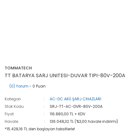
TOMMATECH
TT BATARYA SARJ UNITESI-DUVAR TIPI-80V-200A
(0) Yorum
- 0 Puan
Kategori
AC-DC AKÜ ŞARJ CİHAZLARI
Stok Kodu
SRJ-TT-AC-DVR-80V-200A
Fiyat
116.880,00 TL + KDV
Havale
136.048,32 TL (%3,00 havale indirimi)
*15.428,16 TL den başlayan taksitlerle!