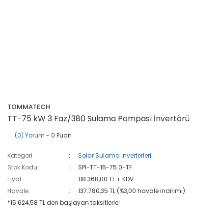
TOMMATECH
TT-75 kW 3 Faz/380 Sulama Pompası İnvertörü
(0) Yorum
- 0 Puan
Kategori
Solar Sulama İnverterleri
Stok Kodu
SPI-TT-16-75.0-TF
Fiyat
118.368,00 TL + KDV
Havale
137.780,35 TL (%3,00 havale indirimi)
*15.624,58 TL den başlayan taksitlerle!