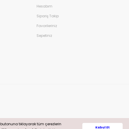
Hesabım
Sipariş Takip
Favorileriniz
Sepetiniz
” butonuna tıklayarak tüm çerezlerin
” butonuna tıklayarak tüm çerezlerin
Whatsapp
Kabul Et
Kabul Et