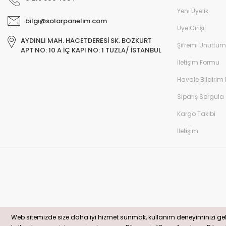
Yeni Üyelik
bilgi@solarpanelim.com
Üye Girişi
AYDINLI MAH. HACETDERESİ SK. BOZKURT
Şifremi Unuttum
APT NO: 10 A İÇ KAPI NO: 1 TUZLA/ İSTANBUL
İletişim Formu
Havale Bildirim
Sipariş Sorgula
Kargo Takibi
İletişim
© solarpanelim.com Tüm Hakları Saklıdır. Kredi kartı bilgileriniz 256bit S
Web sitemizde size daha iyi hizmet sunmak, kullanım deneyiminizi gelişt
Web sitemizde size daha iyi hizmet sunmak, kullanım deneyiminizi gelişt