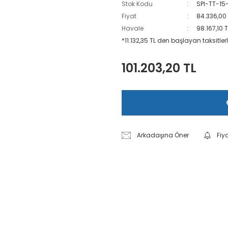
Stok Kodu
SPI-TT-15
Fiyat
84.336,00
Havale
98.167,10 
*11.132,35 TL den başlayan taksitlerl
101.203,20 TL
Arkadaşına Öner
Fiy