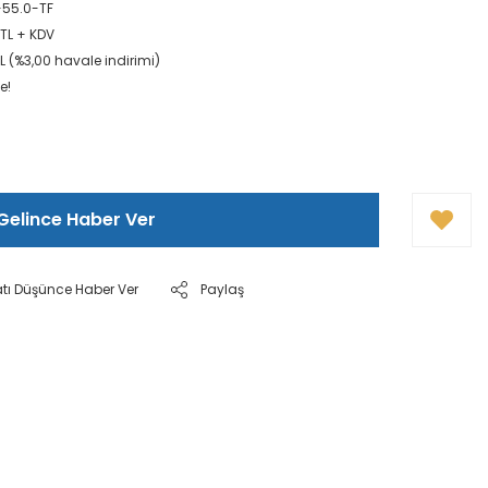
-55.0-TF
 TL + KDV
TL (%3,00 havale indirimi)
e!
Gelince Haber Ver
atı Düşünce Haber Ver
Paylaş