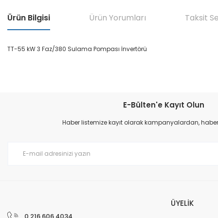
Ürün Bilgisi
Ürün Yorumları
Taksit S
TT-55 kW 3 Faz/380 Sulama Pompası İnvertörü
Bu ürünün fiyat bilgisi, resim, ürün açıklamalarında ve diğer konular
Görüş ve önerileriniz için teşekkür ederiz.
E-Bülten'e Kayıt Olun
Ürün resmi kalitesiz, bozuk veya görüntülenemiyor.
Haber listemize kayıt olarak kampanyalardan, haberda
Ürün açıklamasında eksik bilgiler bulunuyor.
Ürün bilgilerinde hatalar bulunuyor.
Ürün fiyatı diğer sitelerden daha pahalı.
Bu ürüne benzer farklı alternatifler olmalı.
ÜYELİK
0 216 606 4034