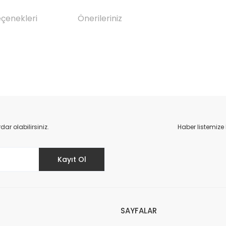
eçenekleri
Önerileriniz
da yetersiz gördüğünüz noktaları öneri formunu kullanarak tarafımıza il
Bu ürüne ilk yorumu siz yapın!
r olabilirsiniz.
Haber listemize
Yorum Yaz
Kayıt Ol
SAYFALAR