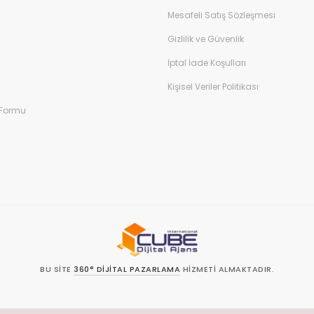
Mesafeli Satış Sözleşmesi
Gönder
Gizlilik ve Güvenlik
İptal İade Koşulları
Kişisel Veriler Politikası
 Formu
BU SITE
360° DIJITAL PAZARLAMA
HIZMETI ALMAKTADIR.
SL sertifikası ile korunmaktadır.