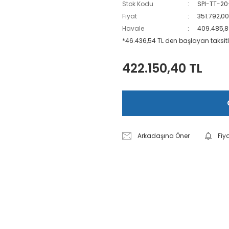
Stok Kodu
SPI-TT-20
Fiyat
351.792,00
Havale
409.485,89
*46.436,54 TL den başlayan taksitl
422.150,40 TL
Arkadaşına Öner
Fiy