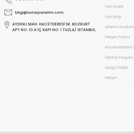
Yeni Üyelik
bilgi@solarpanelim.com
Üye Girişi
AYDINLI MAH. HACETDERESİ SK. BOZKURT
Şifremi Unuttum
APT NO: 10 A İÇ KAPI NO: 1 TUZLA/ İSTANBUL
İletişim Formu
Havale Bildirim
Sipariş Sorgula
Kargo Takibi
İletişim
© solarpanelim.com Tüm Hakları Saklıdır. Kredi kartı bilgileriniz 256bit S