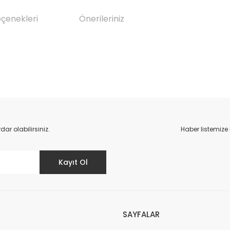
eçenekleri
Önerileriniz
da yetersiz gördüğünüz noktaları öneri formunu kullanarak tarafımıza il
Bu ürüne ilk yorumu siz yapın!
r olabilirsiniz.
Haber listemize
Yorum Yaz
Kayıt Ol
SAYFALAR