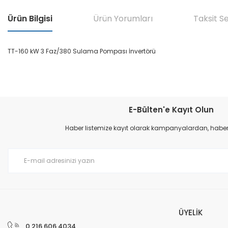
Ürün Bilgisi
Ürün Yorumları
Taksit S
TT-160 kW 3 Faz/380 Sulama Pompası İnvertörü
Bu ürünün fiyat bilgisi, resim, ürün açıklamalarında ve diğer konular
Görüş ve önerileriniz için teşekkür ederiz.
E-Bülten'e Kayıt Olun
Ürün resmi kalitesiz, bozuk veya görüntülenemiyor.
Haber listemize kayıt olarak kampanyalardan, haberda
Ürün açıklamasında eksik bilgiler bulunuyor.
Ürün bilgilerinde hatalar bulunuyor.
Ürün fiyatı diğer sitelerden daha pahalı.
Bu ürüne benzer farklı alternatifler olmalı.
ÜYELİK
0 216 606 4034