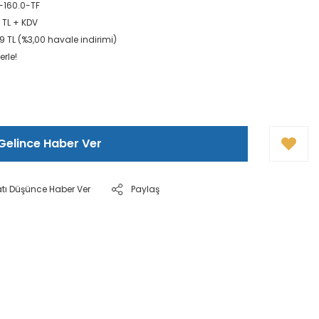
-160.0-TF
 TL + KDV
 TL (%3,00 havale indirimi)
erle!
Gelince Haber Ver
atı Düşünce Haber Ver
Paylaş