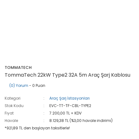
TOMMATECH
TommaTech 22kW Type2 32A 5m Araç Şarj Kablosu
(0) Yorum
- 0 Puan
Kategori
Araç Şarj İstasyonları
Stok Kodu
EVC-TT-TF-CBL-TYPE2
Fiyat
7.200,00 TL + KDV
Havale
8.129,38 TL (%3,00 havale indirimi)
*921,89 TL den başlayan taksitlerle!