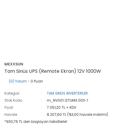
MEXXSUN
Tam Sinüs UPS (Remote Ekran) 12V 1000W
(0) Yorum
- 0 Puan
Kategori
TAM SİNÜS INVERTERLER
Stok Kodu
m_NV001.12TUMX.003-1
Fiyat
7.051,20 TL + KDV
Havale
8.207,60 TL (%3,00 havale indirimi)
*930,76 TL den başlayan taksitlerle!