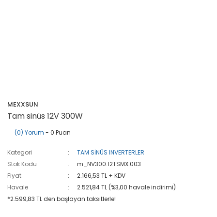
MEXXSUN
Tam sinüs 12V 300W
(0) Yorum
- 0 Puan
Kategori
TAM SİNÜS INVERTERLER
Stok Kodu
m_NV300.12TSMX.003
Fiyat
2.166,53 TL + KDV
Havale
2.521,84 TL (%3,00 havale indirimi)
*2.599,83 TL den başlayan taksitlerle!