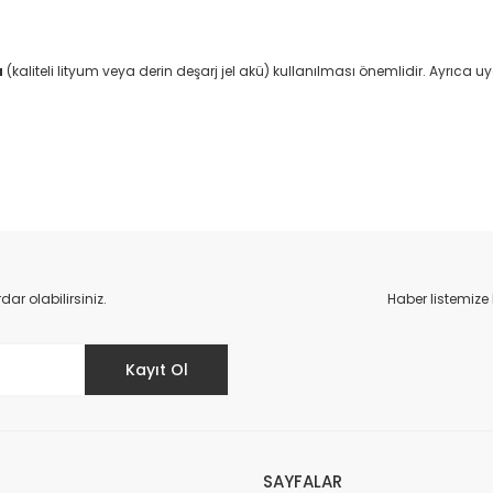
u
(kaliteli lityum veya derin deşarj jel akü) kullanılması önemlidir. Ayrıca u
da yetersiz gördüğünüz noktaları öneri formunu kullanarak tarafımıza il
Bu ürüne ilk yorumu siz yapın!
r olabilirsiniz.
Haber listemize
Yorum Yaz
Kayıt Ol
SAYFALAR