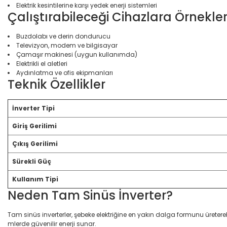
Elektrik kesintilerine karşı yedek enerji sistemleri
Çalıştırabileceği Cihazlara Örnekle
Buzdolabı ve derin dondurucu
Televizyon, modem ve bilgisayar
Çamaşır makinesi (uygun kullanımda)
Elektrikli el aletleri
Aydınlatma ve ofis ekipmanları
Teknik Özellikler
İnverter Tipi
Giriş Gerilimi
Çıkış Gerilimi
Sürekli Güç
Kullanım Tipi
Neden Tam Sinüs İnverter?
Tam sinüs inverterler, şebeke elektriğine en yakın dalga formunu üretere
mlerde güvenilir enerji sunar.