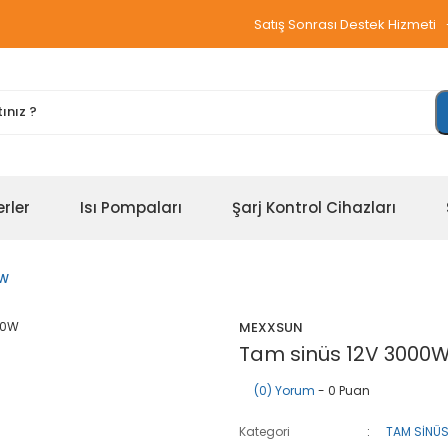
Satış Sonrası Destek Hizmeti
erler
Isı Pompaları
Şarj Kontrol Cihazları
0W
MEXXSUN
Tam sinüs 12V 3000
(0) Yorum
- 0 Puan
Kategori
TAM SİNÜS