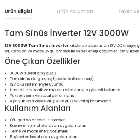
Ürün Bilgisi
Ürün Yorumları
Taksit S
Tam Sinüs İnverter 12V 3000W
12V 3000W Tam Sinüs İnverter
, akülerde depolanan 12V DC enerjiyi 
eri, karavan ve mobil uygulamalar ile yedek enerji çözümleri için yüksek 
Öne Çıkan Özellikler
3000W sürekli çıkış gücü
Tam sinüs dalga çıkış (şebeke kalitesi enerji)
12V akü sistemleriyle uyumlu
Hassas elektronik ve motorlu cihazlar için güvenli kullanım
Yüksek verim ve stabil performans
Aşırı yük, kısa devre, düşük ve yüksek voltaj korumaları
Kullanım Alanları
Off-grid solar enerji sistemleri
Karavan ve motokaravan uygulamaları
Tekne ve mobil enerji çözümleri
Bağ evi ve kırsal alan uygulamaları