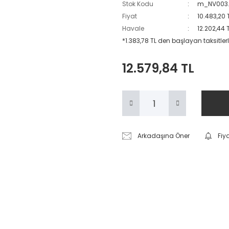
Stok Kodu
m_NV003.
Fiyat
10.483,20 
Havale
12.202,44 
*1.383,78 TL den başlayan taksitlerl
12.579,84 TL
Arkadaşına Öner
Fiy