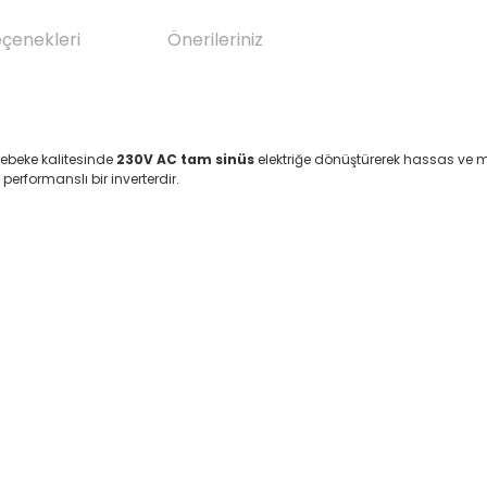
eçenekleri
Önerileriniz
şebeke kalitesinde
230V AC tam sinüs
elektriğe dönüştürerek hassas ve mo
performanslı bir inverterdir.