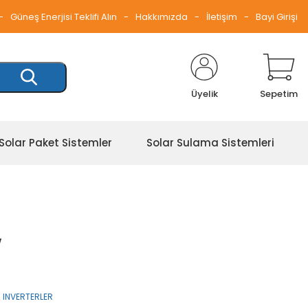
Güneş Enerjisi Teklifi Alın
Hakkımızda
İletişim
Bayi Girişi
Üyelik
Sepetim
Solar Paket Sistemler
Solar Sulama Sistemleri
W
 INVERTERLER