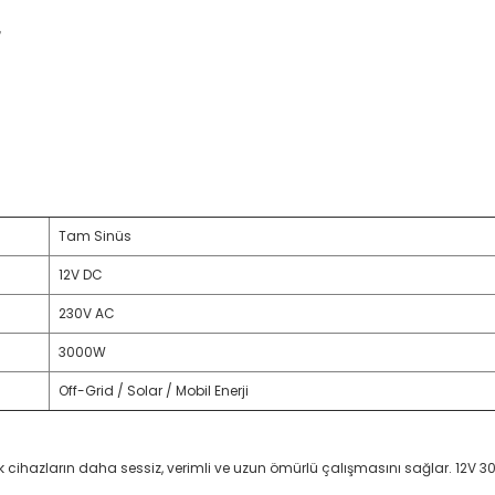
r
Tam Sinüs
12V DC
230V AC
3000W
Off-Grid / Solar / Mobil Enerji
k cihazların daha sessiz, verimli ve uzun ömürlü çalışmasını sağlar. 12V 30