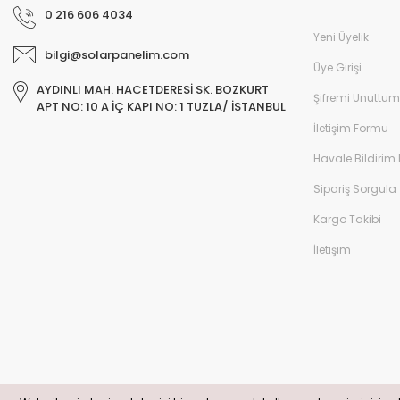
0 216 606 4034
Yeni Üyelik
bilgi@solarpanelim.com
Üye Girişi
AYDINLI MAH. HACETDERESİ SK. BOZKURT
Şifremi Unuttum
APT NO: 10 A İÇ KAPI NO: 1 TUZLA/ İSTANBUL
İletişim Formu
Havale Bildirim
Sipariş Sorgula
Kargo Takibi
İletişim
© solarpanelim.com Tüm Hakları Saklıdır. Kredi kartı bilgileriniz 256bit S