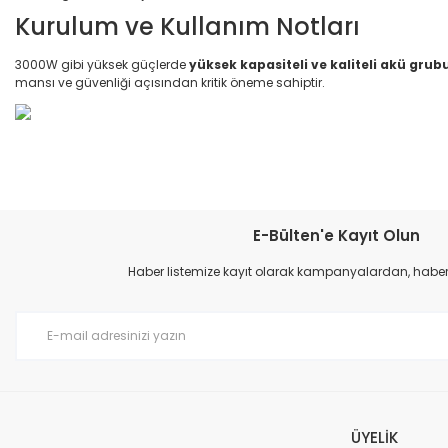
Kurulum ve Kullanım Notları
3000W gibi yüksek güçlerde
yüksek kapasiteli ve kaliteli akü grub
mansı ve güvenliği açısından kritik öneme sahiptir.
Bu ürünün fiyat bilgisi, resim, ürün açıklamalarında ve diğer konular
Görüş ve önerileriniz için teşekkür ederiz.
E-Bülten'e Kayıt Olun
Ürün resmi kalitesiz, bozuk veya görüntülenemiyor.
Haber listemize kayıt olarak kampanyalardan, haberda
Ürün açıklamasında eksik bilgiler bulunuyor.
Ürün bilgilerinde hatalar bulunuyor.
Ürün fiyatı diğer sitelerden daha pahalı.
Bu ürüne benzer farklı alternatifler olmalı.
ÜYELİK