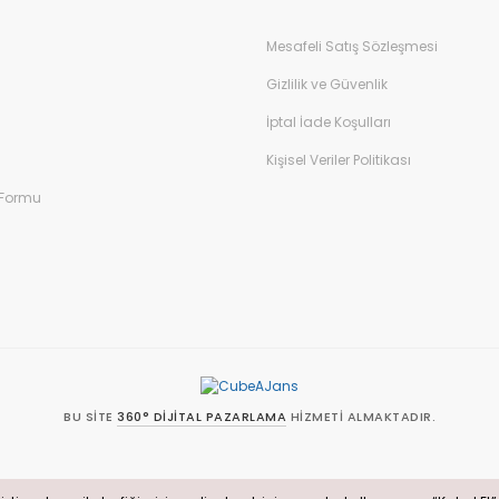
Mesafeli Satış Sözleşmesi
Gönder
Gizlilik ve Güvenlik
İptal İade Koşulları
Kişisel Veriler Politikası
 Formu
BU SITE
360° DIJITAL PAZARLAMA
HIZMETI ALMAKTADIR.
SL sertifikası ile korunmaktadır.