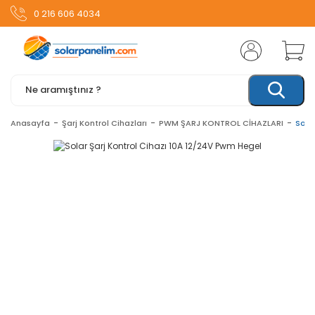
0 216 606 4034
Anasayfa
Şarj Kontrol Cihazları
PWM ŞARJ KONTROL CİHAZLARI
Sola