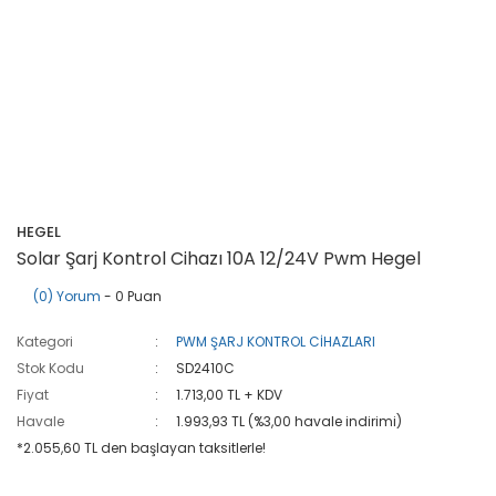
HEGEL
Solar Şarj Kontrol Cihazı 10A 12/24V Pwm Hegel
(0) Yorum
- 0 Puan
Kategori
PWM ŞARJ KONTROL CİHAZLARI
Stok Kodu
SD2410C
Fiyat
1.713,00 TL + KDV
Havale
1.993,93 TL (%3,00 havale indirimi)
*2.055,60 TL den başlayan taksitlerle!