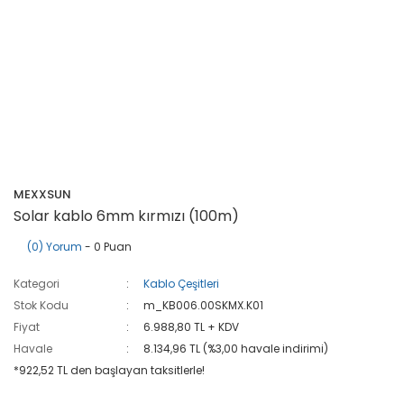
MEXXSUN
Solar kablo 6mm kırmızı (100m)
(0) Yorum
- 0 Puan
Kategori
Kablo Çeşitleri
Stok Kodu
m_KB006.00SKMX.K01
Fiyat
6.988,80 TL + KDV
Havale
8.134,96 TL (%3,00 havale indirimi)
*922,52 TL den başlayan taksitlerle!