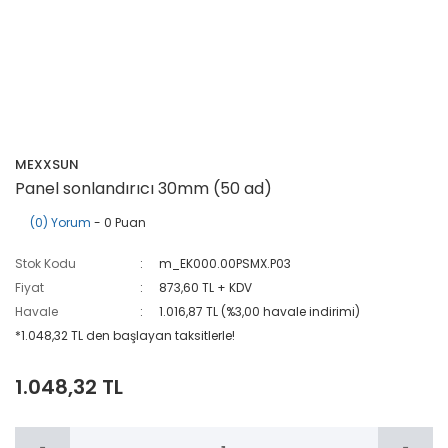
MEXXSUN
Panel sonlandırıcı 30mm (50 ad)
(0) Yorum
- 0 Puan
Stok Kodu
m_EK000.00PSMX.P03
Fiyat
873,60 TL + KDV
Havale
1.016,87 TL (%3,00 havale indirimi)
*1.048,32 TL den başlayan taksitlerle!
1.048,32 TL