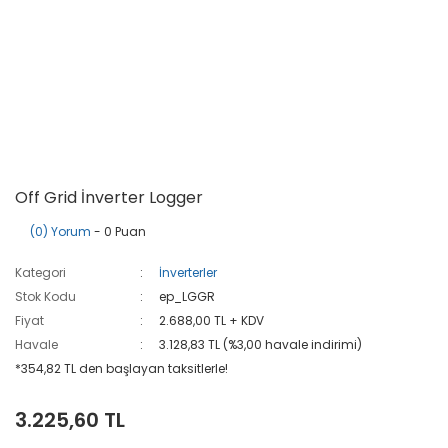
Off Grid İnverter Logger
(0) Yorum
- 0 Puan
Kategori
İnverterler
Stok Kodu
ep_LGGR
Fiyat
2.688,00 TL + KDV
Havale
3.128,83 TL (%3,00 havale indirimi)
*354,82 TL den başlayan taksitlerle!
3.225,60 TL