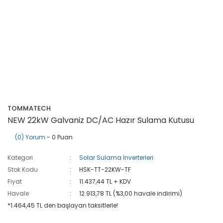
TOMMATECH
NEW 22kW Galvaniz DC/AC Hazır Sulama Kutusu
(0) Yorum
- 0 Puan
Kategori
Solar Sulama İnverterleri
Stok Kodu
HSK-TT-22KW-TF
Fiyat
11.437,44 TL + KDV
Havale
12.913,78 TL (%3,00 havale indirimi)
*1.464,45 TL den başlayan taksitlerle!