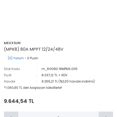
MEXXSUN
(MPK8) 80A MPPT 12/24/48V
(0) Yorum
- 0 Puan
Stok Kodu
m_RG080.18MPMX.005
Fiyat
8.037,12 TL + KDV
Havale
9.355,21 TL (%3,00 havale indirimi)
*1.060,90 TL den başlayan taksitlerle!
9.644,54 TL