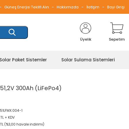
Güneş Enerjisi Teklifi Alın
Hakkımızda
İletişim
Bayi Girişi
Üyelik
Sepetim
Solar Paket Sistemler
Solar Sulama Sistemleri
51,2V 300Ah (LiFePo4)
51LFMX.004-1
 TL + KDV
 TL (%3,00 havale indirimi)