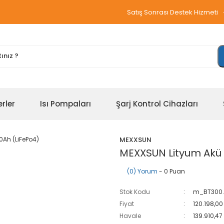
Satış Sonrası Destek Hizmeti
erler
Isı Pompaları
Şarj Kontrol Cihazları
MEXXSUN
MEXXSUN Lityum Akü 
(0) Yorum
- 0 Puan
Stok Kodu
m_BT300.
Fiyat
120.198,00
Havale
139.910,47