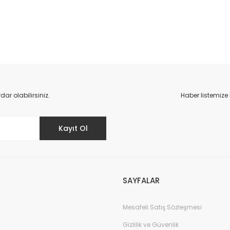
da yetersiz gördüğünüz noktaları öneri formunu kullanarak tarafımıza il
Bu ürüne ilk yorumu siz yapın!
r olabilirsiniz.
Haber listemize
Yorum Yaz
Kayıt Ol
SAYFALAR
Mesafeli Satış Sözleşmesi
Gönder
Gizlilik ve Güvenlik