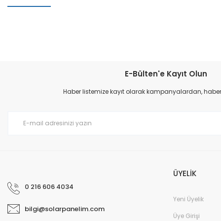
Bu ürünün fiyat bilgisi, resim, ürün açıklamalarında ve diğer konular
Görüş ve önerileriniz için teşekkür ederiz.
E-Bülten'e Kayıt Olun
Ürün resmi kalitesiz, bozuk veya görüntülenemiyor.
Haber listemize kayıt olarak kampanyalardan, haberda
Ürün açıklamasında eksik bilgiler bulunuyor.
Ürün bilgilerinde hatalar bulunuyor.
Ürün fiyatı diğer sitelerden daha pahalı.
Bu ürüne benzer farklı alternatifler olmalı.
ÜYELİK
0 216 606 4034
Yeni Üyelik
bilgi@solarpanelim.com
Üye Girişi