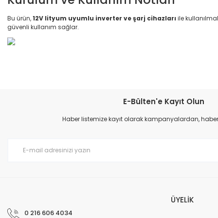
Bu ürün,
12V lityum uyumlu inverter ve şarj cihazları
ile kullanılma
güvenli kullanım sağlar.
Bu ürünün fiyat bilgisi, resim, ürün açıklamalarında ve diğer konular
Görüş ve önerileriniz için teşekkür ederiz.
E-Bülten'e Kayıt Olun
Ürün resmi kalitesiz, bozuk veya görüntülenemiyor.
Haber listemize kayıt olarak kampanyalardan, haberda
Ürün açıklamasında eksik bilgiler bulunuyor.
Ürün bilgilerinde hatalar bulunuyor.
Ürün fiyatı diğer sitelerden daha pahalı.
Bu ürüne benzer farklı alternatifler olmalı.
ÜYELİK
0 216 606 4034