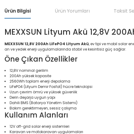
Ürün Bilgisi
Ürün Yorumları
Taksit S
MEXXSUN Lityum Akü 12,8V 200A
MEXXSUN 12,8V 200Ah LiFePO4 Lityum Akü
, ev tipi ve mobil solar e
an ve yedek enerji uygulamalarında stabil ve kesintisiz güç sağlar.
Öne Çıkan Özellikler
12,8V nominal gerilim
200Ah yüksek kapasite
2560Wh toplam enerji depolama
LiFePO4 (Lityum Demir Fosfat) hücre teknolojisi
Uzun çevrim ömrü ve yüksek güvenlik
Derin deşarja uygun yapı
Dahili BMS (Batarya Yönetim Sistemi)
Bakım gerektirmeyen, sessiz çalışma
Kullanım Alanları
12V off-grid solar enerji sistemleri
Karavan ve motokaravan uygulamaları