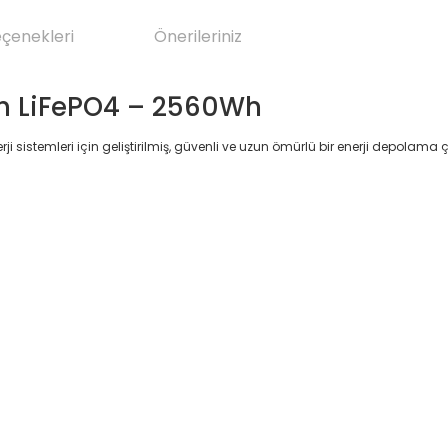
eçenekleri
Önerileriniz
h LiFePO4 – 2560Wh
nerji sistemleri için geliştirilmiş, güvenli ve uzun ömürlü bir enerji depola