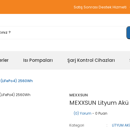
Satış Sonrası Destek Hizmeti
erler
Isı Pompaları
Şarj Kontrol Cihazları
 (LiFePo4) 2560Wh
MEXXSUN
MEXXSUN Lityum Akü 
(0) Yorum
- 0 Puan
Kategori
LİTYUM AK