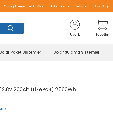
Güneş Enerjisi Teklifi Alın
Hakkımızda
İletişim
Bayi Girişi
Üyelik
Sepetim
Solar Paket Sistemler
Solar Sulama Sistemleri
12,8V 200Ah (LiFePo4) 2560Wh
ÜLER