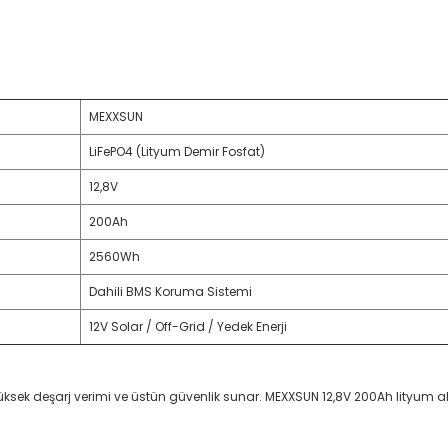
MEXXSUN
LiFePO4 (Lityum Demir Fosfat)
12,8V
200Ah
2560Wh
Dahili BMS Koruma Sistemi
12V Solar / Off-Grid / Yedek Enerji
ksek deşarj verimi ve üstün güvenlik sunar. MEXXSUN 12,8V 200Ah lityum akü