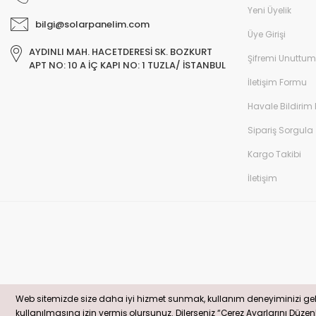
Yeni Üyelik
bilgi@solarpanelim.com
Üye Girişi
AYDINLI MAH. HACETDERESİ SK. BOZKURT
Şifremi Unuttum
APT NO: 10 A İÇ KAPI NO: 1 TUZLA/ İSTANBUL
İletişim Formu
Havale Bildirim
Sipariş Sorgula
Kargo Takibi
İletişim
© solarpanelim.com Tüm Hakları Saklıdır. Kredi kartı bilgileriniz 256bit S
Web sitemizde size daha iyi hizmet sunmak, kullanım deneyiminizi gelişt
Web sitemizde size daha iyi hizmet sunmak, kullanım deneyiminizi gelişt
kullanılmasına izin vermiş olursunuz. Dilerseniz “Çerez Ayarlarını Düzenle” 
kullanılmasına izin vermiş olursunuz. Dilerseniz “Çerez Ayarlarını Düzenle” 