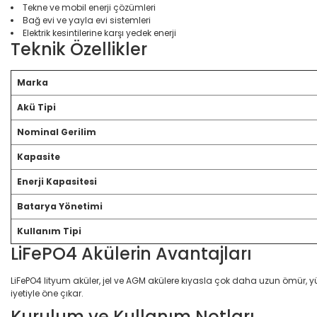
Tekne ve mobil enerji çözümleri
Bağ evi ve yayla evi sistemleri
Elektrik kesintilerine karşı yedek enerji
Teknik Özellikler
Marka
Akü Tipi
Nominal Gerilim
Kapasite
Enerji Kapasitesi
Batarya Yönetimi
Kullanım Tipi
LiFePO4 Akülerin Avantajları
LiFePO4 lityum aküler, jel ve AGM akülere kıyasla çok daha uzun ömür, yü
iyetiyle öne çıkar.
Kurulum ve Kullanım Notları