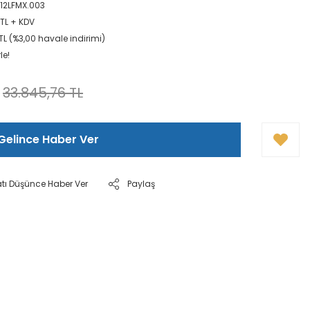
12LFMX.003
 TL + KDV
TL (%3,00 havale indirimi)
le!
33.845,76 TL
Gelince Haber Ver
atı Düşünce Haber Ver
Paylaş