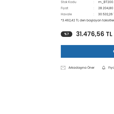
Stok Kodu
m_BT200.
Fiyat
28.204,80
Havale
30.532,26 
*3.462,42 TL den başlayan taksitler
31.476,56 TL
%7
Arkadaşına Öner
Fiy