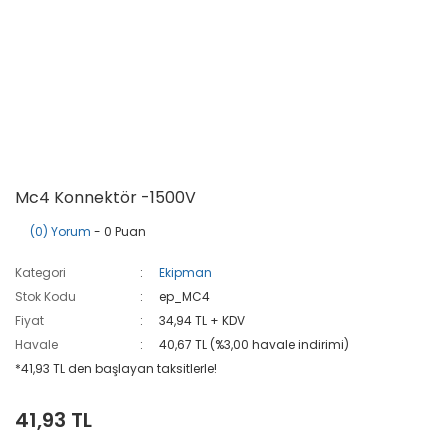
Mc4 Konnektör -1500V
(0) Yorum
- 0 Puan
Kategori
Ekipman
Stok Kodu
ep_MC4
Fiyat
34,94 TL + KDV
Havale
40,67 TL (%3,00 havale indirimi)
*41,93 TL den başlayan taksitlerle!
41,93 TL