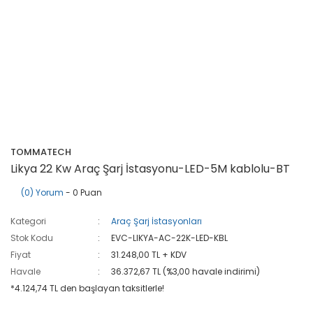
TOMMATECH
Likya 22 Kw Araç Şarj İstasyonu-LED-5M kablolu-BT
(0) Yorum
- 0 Puan
Kategori
Araç Şarj İstasyonları
Stok Kodu
EVC-LIKYA-AC-22K-LED-KBL
Fiyat
31.248,00 TL + KDV
Havale
36.372,67 TL (%3,00 havale indirimi)
*4.124,74 TL den başlayan taksitlerle!