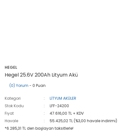
HEGEL
Hegel 25.6V 200Ah Lityum Akü
(0) Yorum
- 0 Puan
Kategori
LİTYUM AKÜLER
Stok Kodu
LFF-24200
Fiyat
47.616,00 TL + KDV
Havale
55.425,02 TL (%3,00 havale indirimi)
*6.285,31 TL den başlayan taksitlerle!