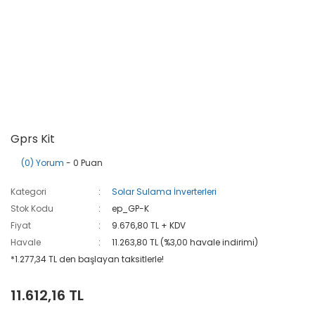
Gprs Kit
(0) Yorum
- 0 Puan
Kategori
Solar Sulama İnverterleri
Stok Kodu
ep_GP-K
Fiyat
9.676,80 TL + KDV
Havale
11.263,80 TL (%3,00 havale indirimi)
*1.277,34 TL den başlayan taksitlerle!
11.612,16 TL