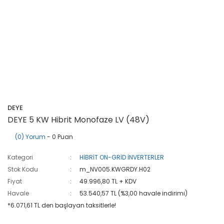
DEYE
DEYE 5 KW Hibrit Monofaze LV (48V)
(0) Yorum
- 0 Puan
Kategori
HİBRİT ON-GRİD İNVERTERLER
Stok Kodu
m_NV005.KWGRDY.H02
Fiyat
49.996,80 TL + KDV
Havale
53.540,57 TL (%3,00 havale indirimi)
*6.071,61 TL den başlayan taksitlerle!