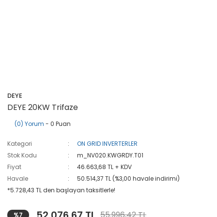
DEYE
DEYE 20KW Trifaze
(0) Yorum
- 0 Puan
Kategori
ON GRID INVERTERLER
Stok Kodu
m_NV020.KWGRDY.T01
Fiyat
46.663,68 TL + KDV
Havale
50.514,37 TL (%3,00 havale indirimi)
*5.728,43 TL den başlayan taksitlerle!
52.076,67 TL
55.996,42 TL
%7