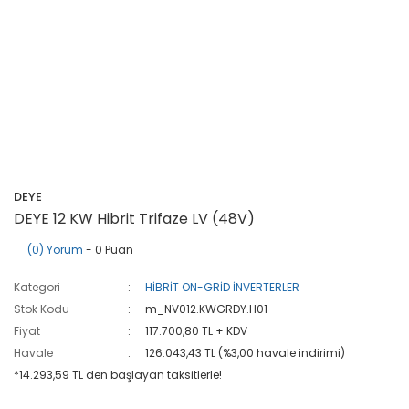
DEYE
DEYE 12 KW Hibrit Trifaze LV (48V)
(0) Yorum
- 0 Puan
Kategori
HİBRİT ON-GRİD İNVERTERLER
Stok Kodu
m_NV012.KWGRDY.H01
Fiyat
117.700,80 TL + KDV
Havale
126.043,43 TL (%3,00 havale indirimi)
*14.293,59 TL den başlayan taksitlerle!