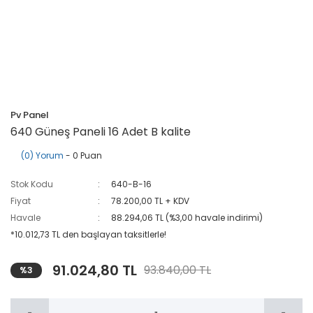
Pv Panel
640 Güneş Paneli 16 Adet B kalite
(0) Yorum
- 0 Puan
Stok Kodu
640-B-16
Fiyat
78.200,00 TL + KDV
Havale
88.294,06 TL (%3,00 havale indirimi)
*10.012,73 TL den başlayan taksitlerle!
91.024,80 TL
93.840,00 TL
%3