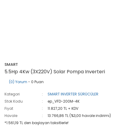
SMART
5.5Hp 4Kw (3X220V) Solar Pompa Inverteri
(0) Yorum
- 0 Puan
Kategori
SMART INVERTER SÜRÜCÜLER
Stok Kodu
ep_VFD-200M-4K
Fiyat
11.827,20 TL + KDV
Havale
13.766,86 TL (%3,00 havale indirimi)
*1.561,19 TL den başlayan taksitlerle!