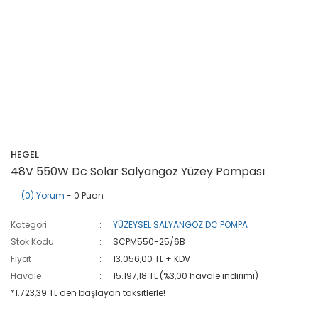
HEGEL
48V 550W Dc Solar Salyangoz Yüzey Pompası
(0) Yorum
- 0 Puan
Kategori
YÜZEYSEL SALYANGOZ DC POMPA
Stok Kodu
SCPM550-25/6B
Fiyat
13.056,00 TL + KDV
Havale
15.197,18 TL (%3,00 havale indirimi)
*1.723,39 TL den başlayan taksitlerle!