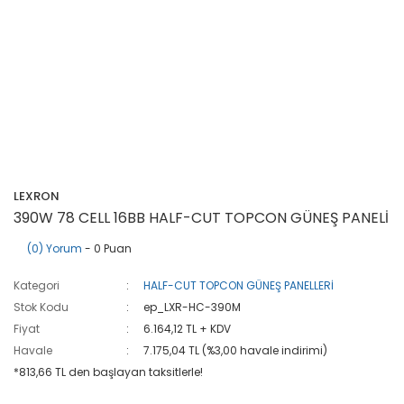
LEXRON
390W 78 CELL 16BB HALF-CUT TOPCON GÜNEŞ PANELİ
(0) Yorum
- 0 Puan
Kategori
HALF-CUT TOPCON GÜNEŞ PANELLERİ
Stok Kodu
ep_LXR-HC-390M
Fiyat
6.164,12 TL + KDV
Havale
7.175,04 TL (%3,00 havale indirimi)
*813,66 TL den başlayan taksitlerle!