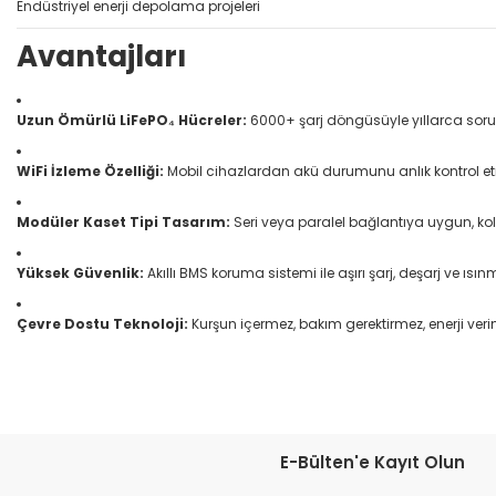
Endüstriyel enerji depolama projeleri
Avantajları
Uzun Ömürlü LiFePO₄ Hücreler:
6000+ şarj döngüsüyle yıllarca soru
WiFi İzleme Özelliği:
Mobil cihazlardan akü durumunu anlık kontrol e
Modüler Kaset Tipi Tasarım:
Seri veya paralel bağlantıya uygun, kolay
Yüksek Güvenlik:
Akıllı BMS koruma sistemi ile aşırı şarj, deşarj ve ıs
Çevre Dostu Teknoloji:
Kurşun içermez, bakım gerektirmez, enerji veriml
Bu ürünün fiyat bilgisi, resim, ürün açıklamalarında ve diğer konular
Görüş ve önerileriniz için teşekkür ederiz.
E-Bülten'e Kayıt Olun