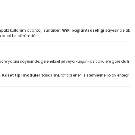
mpakt kullanım avantajı sunarken,
WiFi bağlantı özelliği
sayesinde ak
n ideal bir çözümdür.
 hücre yapısı sayesinde, geleneksel jel veya kurşun-asit akülere göre
dah
z.
Kaset tipi modüler tasarımı
, raf tipi enerji sistemlerine kolay entegr