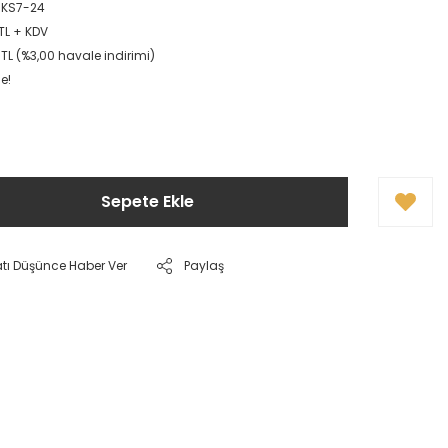
-KS7-24
TL + KDV
TL (%3,00 havale indirimi)
e!
Sepete Ekle
atı Düşünce Haber Ver
Paylaş