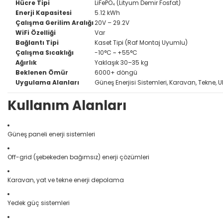
Hücre Tipi
LiFePO₄ (Lityum Demir Fosfat)
Enerji Kapasitesi
5.12 kWh
Çalışma Gerilim Aralığı
20V – 29.2V
WiFi Özelliği
Var
Bağlantı Tipi
Kaset Tipi (Raf Montaj Uyumlu)
Çalışma Sıcaklığı
-10°C ~ +55°C
Ağırlık
Yaklaşık 30–35 kg
Beklenen Ömür
6000+ döngü
Uygulama Alanları
Güneş Enerjisi Sistemleri, Karavan, Tekne, U
Kullanım Alanları
Güneş paneli enerji sistemleri
Off-grid (şebekeden bağımsız) enerji çözümleri
Karavan, yat ve tekne enerji depolama
Yedek güç sistemleri