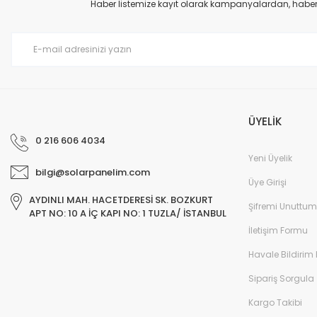
Ürün resmi kalitesiz, bozuk veya görüntülenemiyor.
Haber listemize kayıt olarak kampanyalardan, haberda
Ürün açıklamasında eksik bilgiler bulunuyor.
Ürün bilgilerinde hatalar bulunuyor.
Ürün fiyatı diğer sitelerden daha pahalı.
Bu ürüne benzer farklı alternatifler olmalı.
ÜYELİK
0 216 606 4034
Yeni Üyelik
bilgi@solarpanelim.com
Üye Girişi
AYDINLI MAH. HACETDERESİ SK. BOZKURT
Şifremi Unuttum
APT NO: 10 A İÇ KAPI NO: 1 TUZLA/ İSTANBUL
İletişim Formu
Havale Bildirim
Sipariş Sorgula
Kargo Takibi