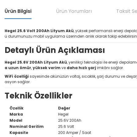
Ürün Bilgisi
Ürün Yorumları
Taksit S
Hegel 25.6 Volt 200Ah Lityum Akü
, yüksek performanslı enerji depol
ü durumunuzu mobil uygulama üzerinden anlık olarak takip edebilirsiniz
Detaylı Ürün Açıklaması
Hegel 25.6V 200Ah Lityum Akü
, yenilikçi teknolojisi ile enerji dep
a uzun ömür
,
yüksek verim
ve
daha hızlı şarj
imkânı sağlar.
WiFi özelliği
sayesinde akünüzün voltaj, sıcaklık, şarj durumu ve deşarj b
asyon sağlar.
Teknik Özellikler
Özellik
Değer
Marka
Hegel
Model
25.6V 200Ah
Nominal Gerilim
25.6 Volt
Kapasite
200 Amper / Saat