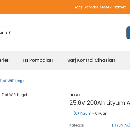
Satış Sonrası Destek Hizmeti
erler
Isı Pompaları
Şarj Kontrol Cihazları
ipi, WiFi Hegel
HEGEL
25.6V 200Ah Lityum Ak
(0) Yorum
- 0 Puan
Kategori
LİTYUM AK