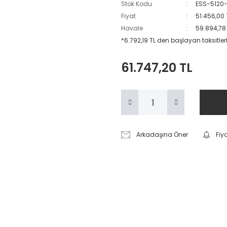
Stok Kodu
ESS-5120
Fiyat
51.456,00 
Havale
59.894,78 
*6.792,19 TL den başlayan taksitlerl
61.747,20 TL
Arkadaşına Öner
Fiy