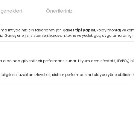
eçenekleri
Önerileriniz
ama ihtiyacınız için tasarlanmıştır.
Kaset tipi yapısı
, kolay montaj ve ko
. Güneş enerjisi sistemleri, karavan, tekne ve yedek güç uygulamaları içi
olama alanında güvenilir bir performans sunar. Lityum demir fosfat (LiFePO₄)
ilgilerini uzaktan izleyebilir, sistem performansını kolayca yönetebilirsini