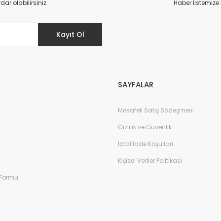
r olabilirsiniz.
Haber listemize
Yorum Yaz
Kayıt Ol
SAYFALAR
Mesafeli Satış Sözleşmesi
Gönder
Gizlilik ve Güvenlik
İptal İade Koşulları
Kişisel Veriler Politikası
 Formu