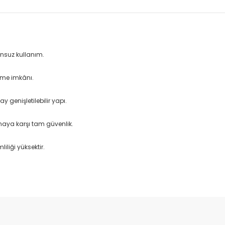
nsuz kullanım.
tme imkânı.
 genişletilebilir yapı.
ınmaya karşı tam güvenlik.
iliği yüksektir.
da yetersiz gördüğünüz noktaları öneri formunu kullanarak tarafımıza il
Bu ürüne ilk yorumu siz yapın!