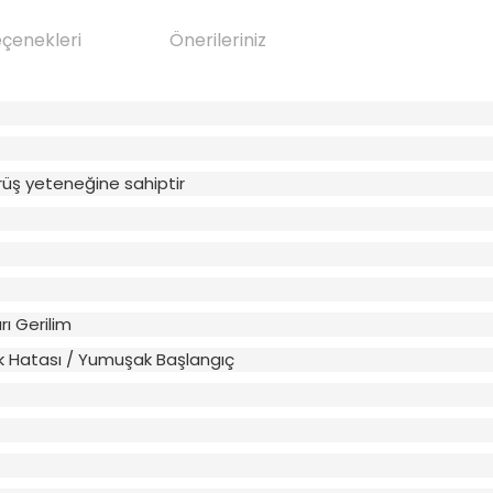
eçenekleri
Önerileriniz
rüş yeteneğine sahiptir
rı Gerilim
k Hatası / Yumuşak Başlangıç