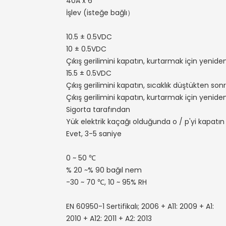
40A x 6
İşlev (isteğe bağlı）
10.5 ± 0.5VDC
10 ± 0.5VDC
Çıkış gerilimini kapatın, kurtarmak için yenide
15.5 ± 0.5VDC
Çıkış gerilimini kapatın, sıcaklık düştükten so
Çıkış gerilimini kapatın, kurtarmak için yenide
Sigorta tarafından
Yük elektrik kaçağı olduğunda o / p'yi kapatın
Evet, 3-5 saniye
0 ~ 50 ℃
% 20 ~% 90 bağıl nem
-30 ~ 70 ℃, 10 ~ 95% RH
EN 60950-1 Sertifikalı; 2006 + A11: 2009 + A1:
2010 + A12: 2011 + A2: 2013