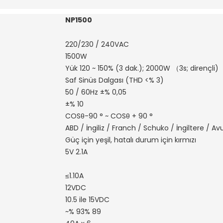
NP1500
220/230 / 240VAC
1500W
Yük 120 ~ 150% (3 dak.); 2000W （3s; dirençli)
Saf Sinüs Dalgası (THD <% 3)
50 / 60Hz ±% 0,05
±% 10
COSθ-90 ° ~ COSθ + 90 °
ABD / İngiliz / Franch / Schuko / İngiltere / Av
Güç için yeşil, hatalı durum için kırmızı
5V 2.1A
≤1.10A
12VDC
10.5 ile 15VDC
~% 93% 89