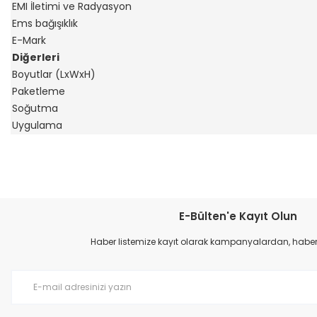
EMI İletimi ve Radyasyon
Ems bağışıklık
E-Mark
Diğerleri
Boyutlar (LxWxH)
Paketleme
Soğutma
Uygulama
Bu ürünün fiyat bilgisi, resim, ürün açıklamalarında ve diğer konular
Görüş ve önerileriniz için teşekkür ederiz.
E-Bülten'e Kayıt Olun
Ürün resmi kalitesiz, bozuk veya görüntülenemiyor.
Haber listemize kayıt olarak kampanyalardan, haberda
Ürün açıklamasında eksik bilgiler bulunuyor.
Ürün bilgilerinde hatalar bulunuyor.
Ürün fiyatı diğer sitelerden daha pahalı.