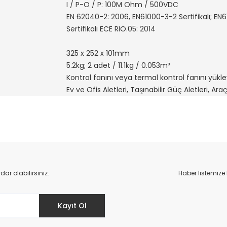
I / P-O / P: 100M Ohm / 500VDC
EN 62040-2: 2006, EN61000-3-2 Sertifikalı; EN
Sertifikalı ECE RIO.05: 2014
325 x 252 x 101mm
5.2kg; 2 adet / 11.1kg / 0.053m³
Kontrol fanını veya termal kontrol fanını yükle
Ev ve Ofis Aletleri, Taşınabilir Güç Aletleri, Ara
da yetersiz gördüğünüz noktaları öneri formunu kullanarak tarafımıza il
Bu ürüne ilk yorumu siz yapın!
r olabilirsiniz.
Haber listemize
Yorum Yaz
Kayıt Ol