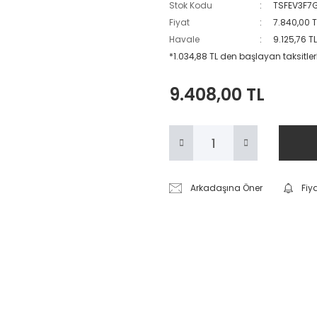
Stok Kodu
TSFEV3F7
Fiyat
7.840,00 
Havale
9.125,76 T
*1.034,88 TL den başlayan taksitler
9.408,00 TL
Arkadaşına Öner
Fiy