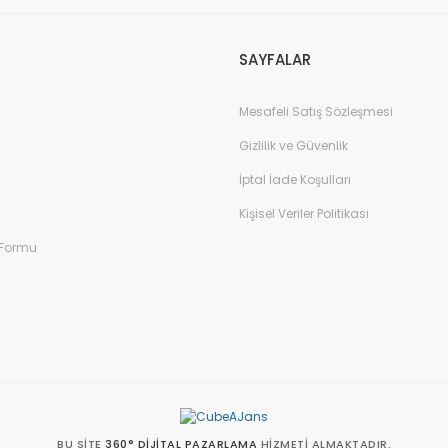
SAYFALAR
Mesafeli Satış Sözleşmesi
Gönder
Gizlilik ve Güvenlik
İptal İade Koşulları
Kişisel Veriler Politikası
 Formu
BU SITE
360° DIJITAL PAZARLAMA
HIZMETI ALMAKTADIR.