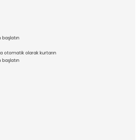
n başlatın
nra otomatik olarak kurtarın
n başlatın