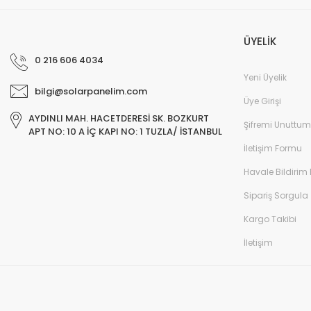
Bu ürüne benzer farklı alternatifler olmalı.
ÜYELİK
0 216 606 4034
Yeni Üyelik
bilgi@solarpanelim.com
Üye Girişi
AYDINLI MAH. HACETDERESİ SK. BOZKURT
Şifremi Unuttum
APT NO: 10 A İÇ KAPI NO: 1 TUZLA/ İSTANBUL
İletişim Formu
Havale Bildirim
Sipariş Sorgula
Kargo Takibi
İletişim