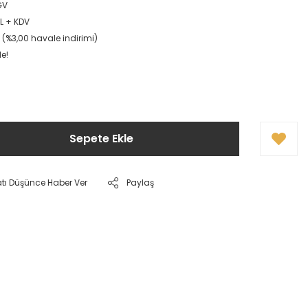
GV
TL + KDV
L (%3,00 havale indirimi)
le!
Sepete Ekle
atı Düşünce Haber Ver
Paylaş