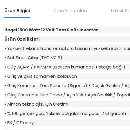
Ürün Bilgisi
Ürün Yorumları
Taksit S
Hegel 1500
Watt 12 Volt Tam Sinüs İnverter
Ürün Özellikleri
• Yüksek frekans transformatörü tasarımı yüksek reaktif sü
• Saf Sinüs Çıkışı (THD <% 3)
• Güç AÇMA / KAPAMA uzaktan kumandası (isteğe bağlı)
• Giriş ve çıkış tamamen izolasyon
• Giriş Koruması: Ters Polarite (Sigorta) / Düşük Gerilim / Aşı
• Çıkış Koruması: Kısa Devre / Aşırı Yük / Aşırı Sıcaklık
/ Topra
• Alman teknolojisi, Çin üretimi
• % 100 gerçek güç, Yüksek dalgalanma gücü, 2 yıl garanti
• E8 / CE onaylı