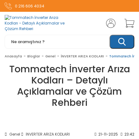
0 216 606 4034
Anasayfa
Bloglar
Genel
İNVERTER ARIZA KODLARI
Tommatech İnvert
Tommatech İnverter Arıza
Kodları – Detaylı
Açıklamalar ve Çözüm
Rehberi
Genel
İNVERTER ARIZA KODLARI
21-11-2025
23:42