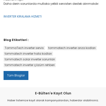
Daha derin sorunlarda mutlaka yetkili servisten destek alınmalıdır.
İNVERTER KİRALAMA HİZMETİ
Blog Etiketleri :
TommaTech inverter servis
tommatech inverter arıza kodları
tommatech inverter hata kodları
tommatech solar inverter sorunları
tommatech inverter çözüm rehberi
Tüm Bloglar
E-Bülten'e Kayıt Olun
Haber listemize kayıt olarak kampanyalardan, haberdar olabilirsiniz.