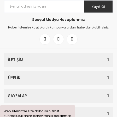
Kayıt Ol
Sosyal Medya Hesaplarımız
Haber listemize kayıt olarak kampanyalardan, haberdar olabilirsiniz.
İLETİŞİM
ÜYELİK
SAYFALAR
Web sitemizde size daha iyi hizmet
Web sitemizde size daha iyi hizmet
HESABIM
sunmak, kullanım deneyiminizi geliştirmek
sunmak, kullanım deneyiminizi geliştirmek