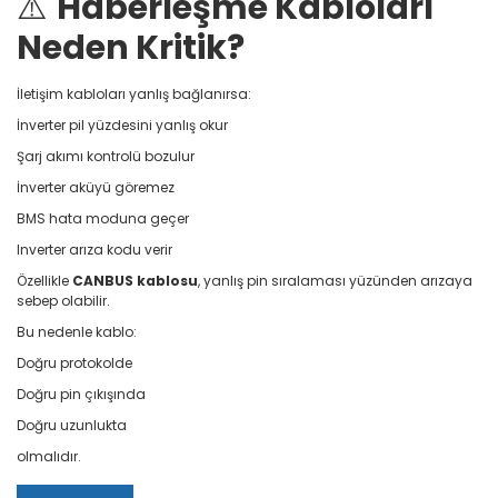
⚠️
Haberleşme Kabloları
Neden Kritik?
İletişim kabloları yanlış bağlanırsa:
İnverter pil yüzdesini yanlış okur
Şarj akımı kontrolü bozulur
İnverter aküyü göremez
BMS hata moduna geçer
Inverter arıza kodu verir
Özellikle
CANBUS kablosu
, yanlış pin sıralaması yüzünden arızaya
sebep olabilir.
Bu nedenle kablo:
Doğru protokolde
Doğru pin çıkışında
Doğru uzunlukta
olmalıdır.