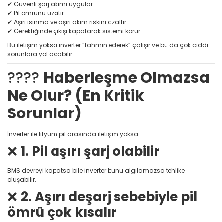
✔ Güvenli şarj akımı uygular
✔ Pil ömrünü uzatır
✔ Aşırı ısınma ve aşırı akım riskini azaltır
✔ Gerektiğinde çıkışı kapatarak sistemi korur
Bu iletişim yoksa inverter “tahmin ederek” çalışır ve bu da çok ciddi
sorunlara yol açabilir.
????
Haberleşme Olmazsa
Ne Olur? (En Kritik
Sorunlar)
İnverter ile lityum pil arasında iletişim yoksa:
❌
1. Pil aşırı şarj olabilir
BMS devreyi kapatsa bile inverter bunu algılamazsa tehlike
oluşabilir.
❌
2. Aşırı deşarj sebebiyle pil
ömrü çok kısalır