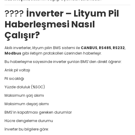
????
İnverter – Lityum Pil
Haberleşmesi Nasıl
Çalışır?
Akıllı inverterler, lityum pilin BMS sistemi ile
CANBUS
,
RS485
,
RS232
,
Modbus
gibi iletişim protokolleri üzerinden haberleşir.
Bu haberleşme sayesinde inverter şunları BMS’den direkt öğrenir:
Anlık pil voltajı
Pil sıcaklığı
Yüzde doluluk (%SOC)
Maksimum şarj akımı
Maksimum deşarj akımı
BMS’in kapatması gereken durumlar
Hücre dengeleme durumu
İnverter bu bilgilere göre: