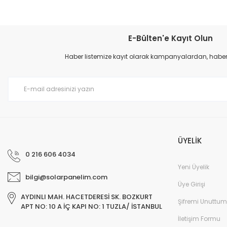
E-Bülten'e Kayıt Olun
Haber listemize kayıt olarak kampanyalardan, haberda
ÜYELİK
0 216 606 4034
Yeni Üyelik
bilgi@solarpanelim.com
Üye Girişi
AYDINLI MAH. HACETDERESİ SK. BOZKURT
Şifremi Unuttum
APT NO: 10 A İÇ KAPI NO: 1 TUZLA/ İSTANBUL
İletişim Formu