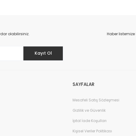
r olabilirsiniz.
Haber listemize
Kayıt Ol
SAYFALAR
Mesafeli Satış Sözleşmesi
Gizlilik ve Güvenlik
İptal İade Koşulları
Kişisel Veriler Politikası