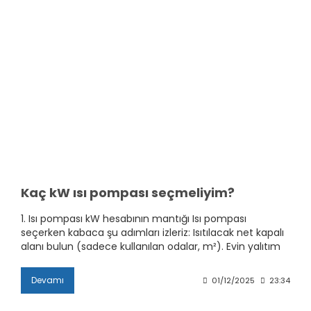
Kaç kW ısı pompası seçmeliyim?
1. Isı pompası kW hesabının mantığı Isı pompası
seçerken kabaca şu adımları izleriz: Isıtılacak net kapalı
alanı bulun (sadece kullanılan odalar, m²). Evin yalıtım
durumuna ve bulunduğu bölgeye göre m² başına bir ısı
ihtiyacı (W/m²) seçin. Net alan ile bu katsayıyı çarpın →
Devamı
01/12/2025
23:34
Toplam ısı ihtiyacı (W).