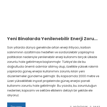
Yeni Binalarda Yenilenebilir Enerji Zorunluluğu: %10 Enerji Üretimi Şartı
Son yıllarda dünya genelinde artan enerji ihtiyacı, karbon
salınımının azaltılması hedefleri ve sürdürülebilir yapılaşma
politikaları nedeniyle yenilenebilir enerji kullanımı birçok ülkede
zorunlu hale getirilmeye başlanmıştır. Türkiye’de de bu
doğrultuda önemli adımlar atılmış olup, özellikle yüksek rakımlı
yapılarda güneş enerjisi kullanımını zorunlu kılan yeni
düzenlemeler gündeme gelmiştir. Bu kapsamda 2000 metre ve
üzeri yükseklikteki inşaat projelerinde güneş enerjisi paneli
kullanımı zorunlu hale getirilmiştir. Bu yazıda, bu zorunluluğun
nedenleri, kapsamı ve sektöre etkilerini detaylı bir şekilde ele
alıyoruz.
Devamı
30/11/2025
23:37